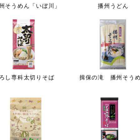
州そうめん「いぼ川」
播州うどん
ろし専科太切りそば
揖保の滝 播州そう