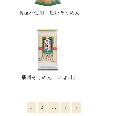
）
食塩不使用 短いそうめん
播州そうめん「いぼ川」
1
2
…
7
»