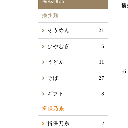
掲載商品
播
播州麺
そうめん
21
ひやむぎ
6
うどん
11
お
そば
27
ギフト
8
揖保乃糸
揖保乃糸
12