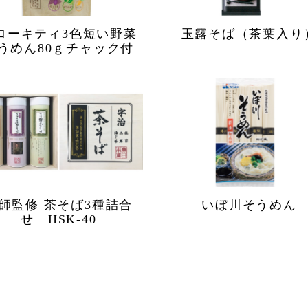
ローキティ3色短い野菜
玉露そば（茶葉入り
うめん80ｇチャック付
師監修 茶そば3種詰合
いぼ川そうめん
せ HSK-40