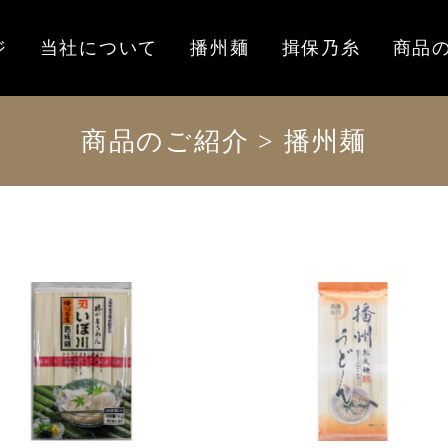
ジ
当社について
播州麺
揖保乃糸
商品
商品のご紹介 > 播州麺