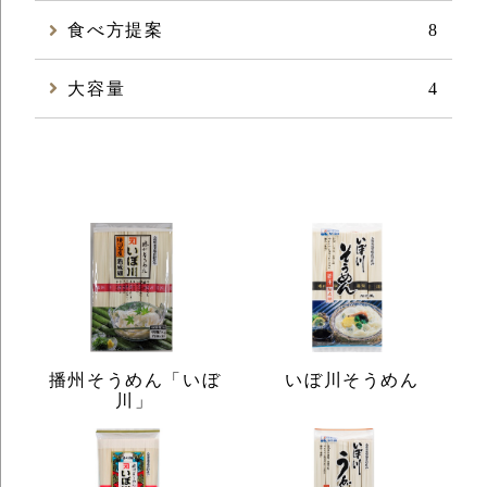
食べ方提案
8
大容量
4
いぼ川そうめん
播州そうめん「いぼ
川」