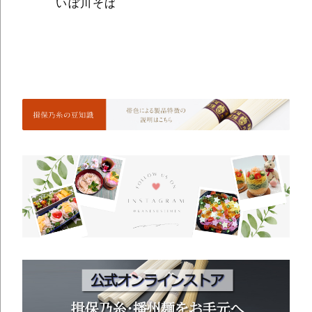
いぼ川そば