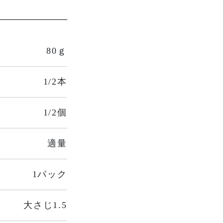
80ｇ
1/2本
1/2個
適量
1パック
大さじ1.5