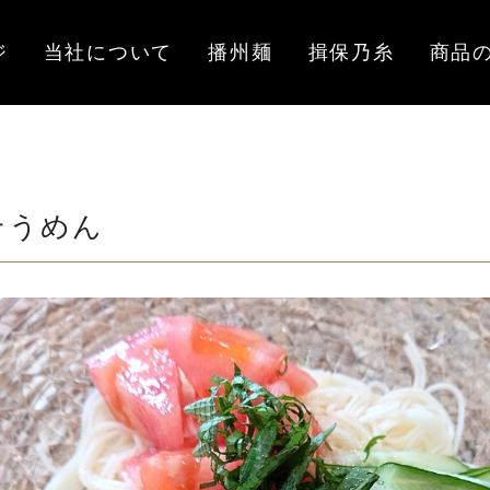
ジ
当社について
播州麺
揖保乃糸
商品
そうめん