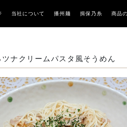
ジ
当社について
播州麺
揖保乃糸
商品
るツナクリームパスタ風そうめん