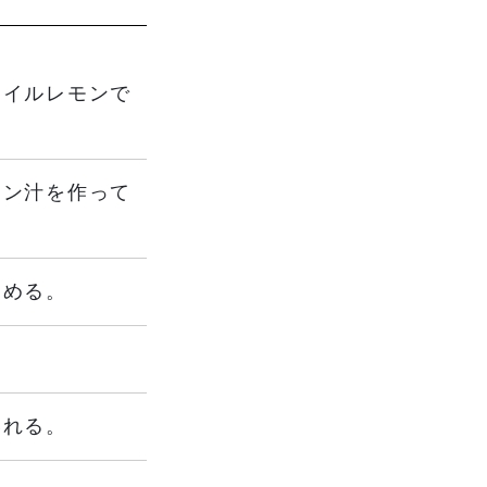
オイルレモンで
モン汁を作って
ためる。
いれる。