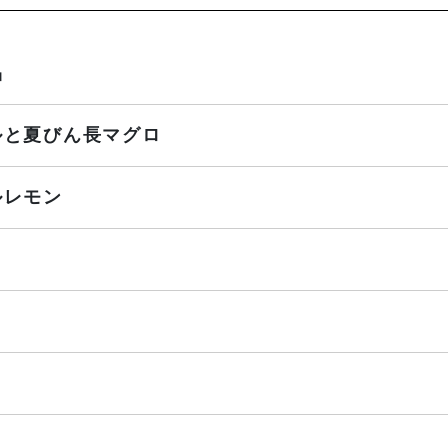
品
ルと夏びん長マグロ
ルレモン